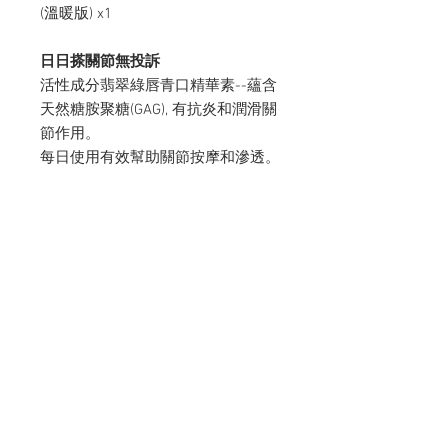
(溫暖版) x1
日日搽關節無投訴
活性成分翡翠綠唇青口精華素--蘊含
天然糖胺聚糖(GAG), 有抗炎和潤滑關
節作用。
每日使用有效幫助關節按摩和滲透。
普通版塗後有清涼按摩效果。溫暖版
塗後有微溫按摩效果。
瑞士製造 原裝進口
詳細產品介紹
Wealthy Yield Limited
Hong Kong and Macau General Agent
Tel:
Whatsapp:
Email:
+852 2287 0130
+852 6855 2887
info@wealthyyield.com